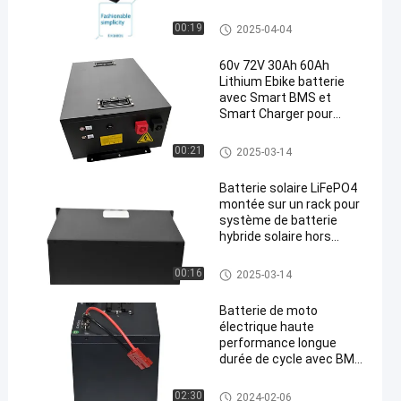
Piles au lithium pour vélo
électrique
Batterie d'ion de lithium de vé
00:19
2025-04-04
hicule
60v 72V 30Ah 60Ah
Lithium Ebike batterie
avec Smart BMS et
Smart Charger pour
scooter et
motocyclettes
Batterie d'ion de lithium de vé
00:21
2025-03-14
hicule
Batterie solaire LiFePO4
montée sur un rack pour
système de batterie
hybride solaire hors
réseau
Batterie au lithium de stockag
00:16
2025-03-14
e de l'énergie
Batterie de moto
électrique haute
performance longue
durée de cycle avec BMS
télécom
Batterie d'ion de lithium de vé
02:30
2024-02-06