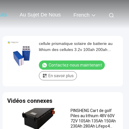
its
Au Sujet De Nous
French
cellule prismatique solaire de batterie au
lithium des cellules 3.2v 100ah 200ah
280ah de la batterie lifepo4 pour le
stockage à énergie solaire
Contactez-nous maintenant
En savoir plus
Vidéos connexes
PINSHENG Cart de golf
Piles au lithium 48V 60V
72V 105Ah 135Ah 150Ah
230Ah 280Ah Lifepo4