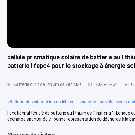
cellule prismatique solaire de batterie au lith
batterie lifepo4 pour le stockage à énergie sol
Batterie d'ion de lithium de véhicule
2025-04-04
6
#
Batterie de voiture d'ion de lithium
#
batterie des véhicules à mo
Fonctionnalités clé de batterie au lithium de Pinsheng 1. Longue 
décharge spontanée et bonne représentation de décharge à la ba
Messages du visiteur