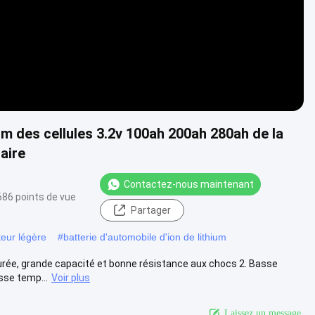
ium des cellules 3.2v 100ah 200ah 280ah de la
aire
Contactez-nous maintenant
686 points de vue
Partager
teur légère
#
batterie d'automobile d'ion de lithium
durée, grande capacité et bonne résistance aux chocs 2. Basse
sse temp...
Voir plus
Laissez un message.