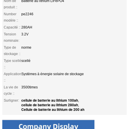
Nom de
Batterie au lithium LiFePO4
produit ::
Number
pe2246
modèle ::
Capacité ::
280AH
Tension
3.2V
nominale:
Type de
norme
stockage ::
Type scellé
scellé
::
Application
Systèmes à énergie solaire de stockage
::
La vie de
3500times
cycle ::
cellule de batterie au lithium 100ah
Surligner:
,
cellule de batterie au lithium 280ah
,
Cellule de batterie au lithium de 200 ah