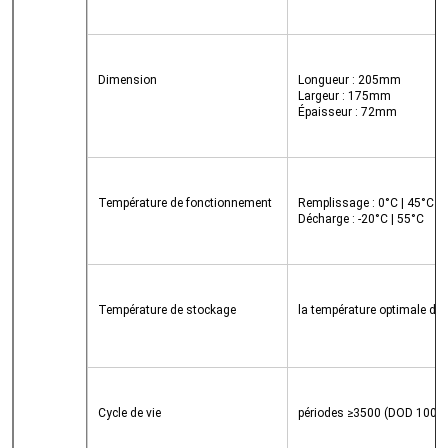
Nous vous rappellerons bientôt!
Dimension
Longueur : 205mm
Largeur : 175mm
Épaisseur : 72mm
Température de fonctionnement
Remplissage : 0°C | 45°C
Décharge : -20°C | 55°C
Température de stockage
la température optimale de
SOUMETTRE
Cycle de vie
périodes ≥3500 (DOD 100% j