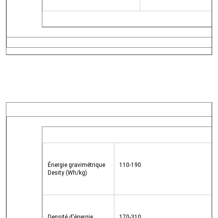
Énergie gravimétrique 
110-190
Desity (Wh/kg)
Densité d'énergie 
170-310