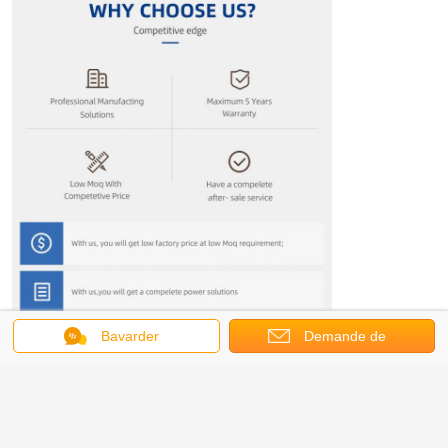
Bavarder
Demande de
soumission