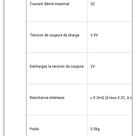
Courant dérivé maximal
2C
Tension de coupure de charge
3.9V
Déchargez la tension de coupure
2V
Résistance intérieure
≤ 0.3mΩ (à taux 0.2C, à cou
Poids
5.5kg
Laisser un message