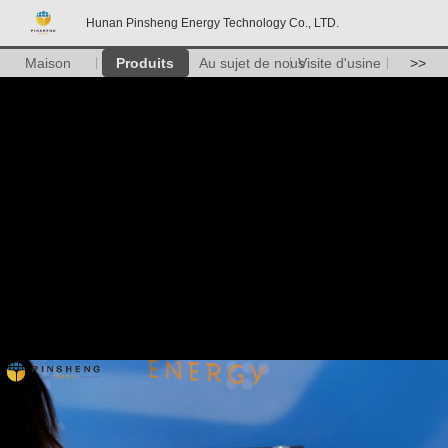
Hunan Pinsheng Energy Technology Co., LTD.
Maison
Produits
Au sujet de nous
Visite d'usine
>>