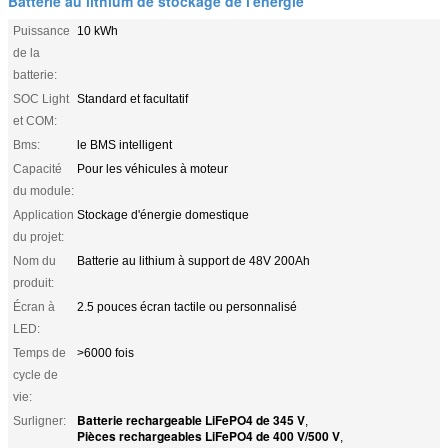
Batterie au lithium de stockage de l'énergie
Puissance
10 kWh
de la
batterie:
SOC Light
Standard et facultatif
et COM:
Bms:
le BMS intelligent
Capacité
Pour les véhicules à moteur
du module:
Application
Stockage d'énergie domestique
du projet:
Nom du
Batterie au lithium à support de 48V 200Ah
produit:
Écran à
2.5 pouces écran tactile ou personnalisé
LED:
Temps de
>6000 fois
cycle de
vie:
Batterie rechargeable LiFePO4 de 345 V
Surligner:
,
Pièces rechargeables LiFePO4 de 400 V/500 V
,