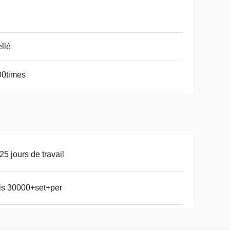
llé
00times
25 jours de travail
is 30000+set+per