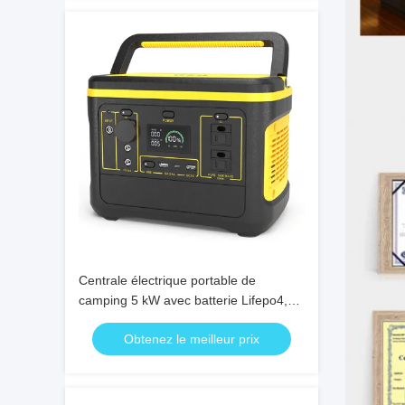
Centrale électrique portable de
camping 5 kW avec batterie Lifepo4,
générateur solaire portable, centrale
Obtenez le meilleur prix
électrique étanche pour l'industrie,
5000 W