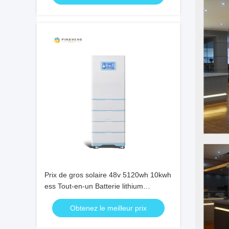
empilable
Prix de gros solaire 48v 5120wh 10kwh
ess Tout-en-un Batterie lithium
empilable Inclut onduleur Système de
Obtenez le meilleur prix
stockage d'énergie domestique