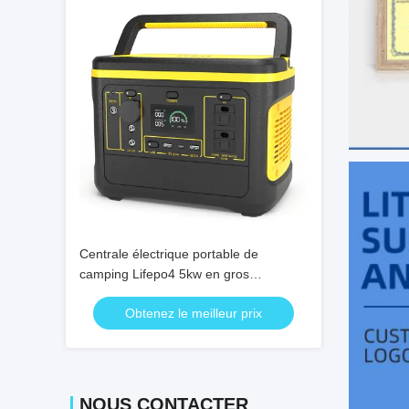
Centrale électrique portable de
camping Lifepo4 5kw en gros
PINSHENG, générateur solaire
Obtenez le meilleur prix
portable étanche 5000w pour l'industrie
NOUS CONTACTER