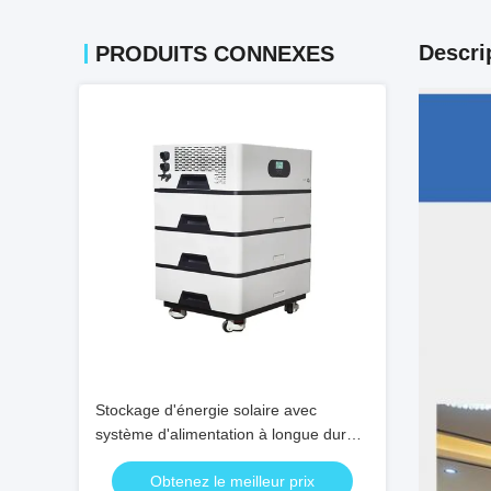
Descri
PRODUITS CONNEXES
Stockage d'énergie solaire avec
système d'alimentation à longue durée
de vie 48v/51.2V 768v 512v 50ah
Obtenez le meilleur prix
100ah 400ah 20kwh Batterie Lifepo4