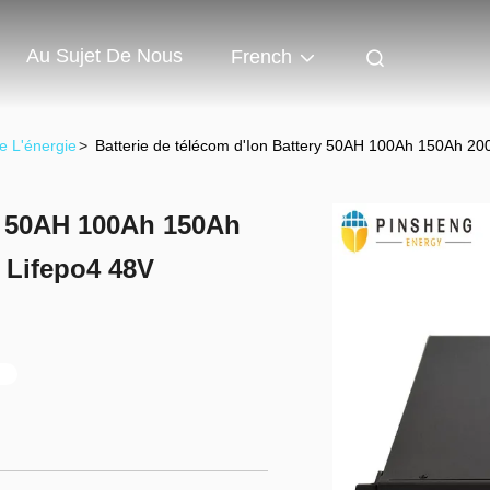
Au Sujet De Nous
French
e L'énergie
>
Batterie de télécom d'Ion Battery 50AH 100Ah 150Ah 20
ry 50AH 100Ah 150Ah
 Lifepo4 48V