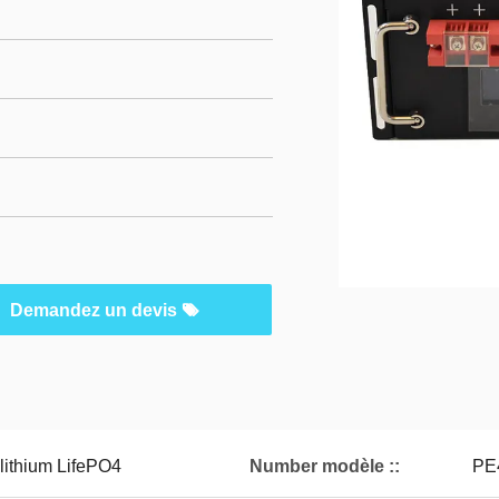
Demandez un devis
 lithium LifePO4
Number modèle ::
PE