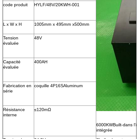
code produit
HYLF/48V/20KWH-001
L x W x H
1005mm x 495mm x500mm
Tension
48V
évaluée
Capacité
400AH
évaluée
Fabrication en
coquille 4P16SAluminum
série
Résistance
≤120mΩ
interne
6000KWBuilt-dans l'
intégrée