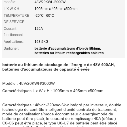
modèle:
48V/20KWH/3000W
L X W X H:
1005mm x 495mm x500mm
TEMPERATURE
-20°C | 60°C
DE SERVICE:
Courant
125A
fonctionnant:
Applications:
163.5KG
batterie d'accumulateurs d'ion de lithium
Surligner:
,
batteries au lithium rechargeables solaires
batterie au lithium de stockage de l'énergie de 48V 400AH,
batteries d'accumulateurs de capacité élevée
Modèle : 48V/20KWH/3000W
Caractéristiques L x W x H : 1005mm x 495mm x500mm
Caractéristiques : 48vdc-220vac-6kw intégré par inverseur, double
technologie de contrôle intelligent d'unité centrale de traitement,
mode de canalisations/mode économiseur d'énergie/mode de
batterie peut être placé, le courant de remplissage 40A (défaut) -
C0-C6 peut être placé, le type U0-U7 de batterie peut être placé,