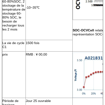
60-80%SOC, 2
stockage de la
-10~35℃
température de
stockage 60-
80% SOC, le
besoin de
recharger tous
les 2 mois
SOC-OCVCell
relatio
représentation SOC
La vie de cycle
1500 fois
C1
prix
RMB : ¥ 00,00
Période de
Jour 25 ouvrable
livraison