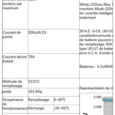
soutenu par
48vdc-220vac-6kw, CP
maximum
machine 48vdc-220va
de contrôle intelligent
traitement
30 A.C. 0-C6, U0-U7
Courant de
200±3A 2S
canalisations/mode 
pointe
de batterie peuvent ê
de remplissage 30A - 
type U0-U7 de batterie
pure à C.A. d'onde si
Courant dérivé
75A
évalué
Batteries : 3.2v/86Ah
Méthode de
CC/CV
remplissage
Représentation de dé
poids
163.5Kg
Température
Remplissage
0~45℃
de
Décharge
-20~45℃
fonctionnement