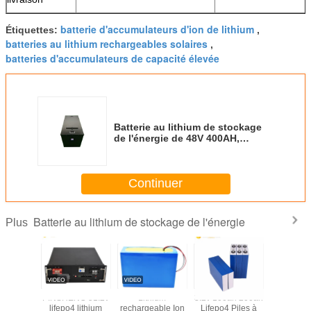
batterie d'accumulateurs d'ion de lithium
Étiquettes:
,
batteries au lithium rechargeables solaires
,
batteries d'accumulateurs de capacité élevée
Batterie au lithium de stockage
de l'énergie de 48V 400AH,
batteries d'accumulateurs de
capacité élevée
Continuer
Batterie au lithium de stockage de l'énergie
Plus
 solaire
PINSHENG 51.2v
Lithium
3.2v 100ah 200ah
batterie au
le 48V
lifepo4 lithium
rechargeable Ion
Lifepo4 Piles à
de stock