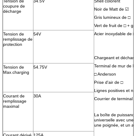
Tension de
34.5V
Shell colorent
coupure de
Noir de Matt de ☑
décharge
Gris lumineux de □
Vert de fruit de □ + g
Acier inoxydable de □
Tension de
54V
remplissage de
protection
Chargeant et décharge
Terminal de mur de 
Tension de
54.75V
Max.charging
□ Anderson
Prise d'air de □
Lignes positives et n
Courant de
30A
Courrier de terminal 
remplissage
maximal
La boîte de puissanc
universelle avec une 
une poignée, et un af
Courant dérivé
125A