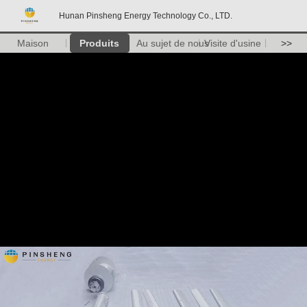
Hunan Pinsheng Energy Technology Co., LTD.
Maison
Produits
Au sujet de nous
Visite d'usine
>>