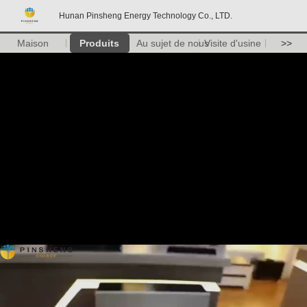
Hunan Pinsheng Energy Technology Co., LTD.
Maison
Produits
Au sujet de nous
Visite d'usine
>>