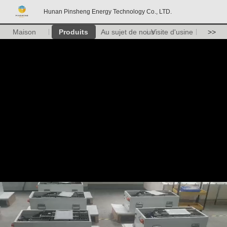
Hunan Pinsheng Energy Technology Co., LTD.
Maison
Produits
Au sujet de nous
Visite d'usine
>>