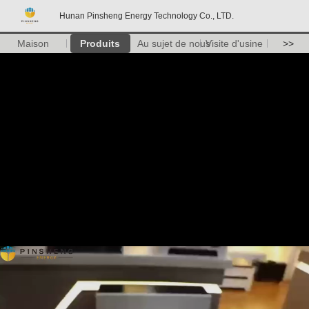
Hunan Pinsheng Energy Technology Co., LTD.
Maison
Produits
Au sujet de nous
Visite d'usine
>>