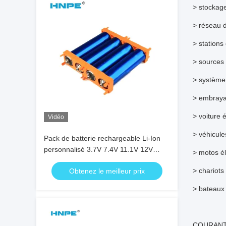
> stockag
> réseau 
> stations
> sources
> système 
> embraya
> voiture é
Vidéo
> véhicule
Pack de batterie rechargeable Li-Ion
personnalisé 3.7V 7.4V 11.1V 12V
> motos él
14.8V 18650 21700 32700 5000mAh
> chariots
Obtenez le meilleur prix
Batterie au lithium-ion
> bateaux 
COURANT