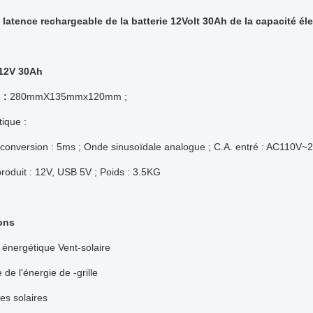
latence rechargeable de la batterie 12Volt 30Ah de la capacité él
 12V 30Ah
n
:
280mmX135mmx120mm ;
tique :
onversion : 5ms ; Onde sinusoïdale analogue ; C.A. entré : AC110V~22
roduit : 12V, USB 5V ; Poids : 3.5KG
ons
énergétique Vent-solaire
 de l'énergie de -grille
es solaires