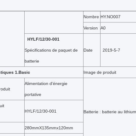
Nombre
HY.NO007
Version
A0
HYLF/12/30-001
Spécifications de paquet de
Date
2019-5-7
batterie
stiques 1.Basic
Image de produit
Alimentation d'énergie
oduit
portative
uit
HYLF/12/30-001
Batterie : batterie au lithiu
280mmX135mmx120mm