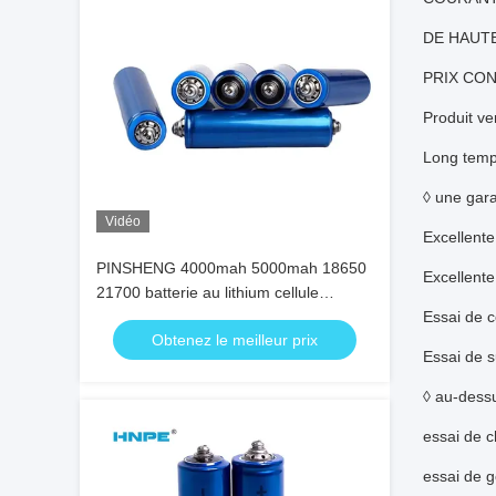
DE HAUT
PRIX CO
Produit ve
Long temp
◊ une gara
Vidéo
Excellente
PINSHENG 4000mah 5000mah 18650
Excellent
21700 batterie au lithium cellule
électrique
Essai de c
Obtenez le meilleur prix
Essai de 
◊ au-dess
essai de 
essai de 