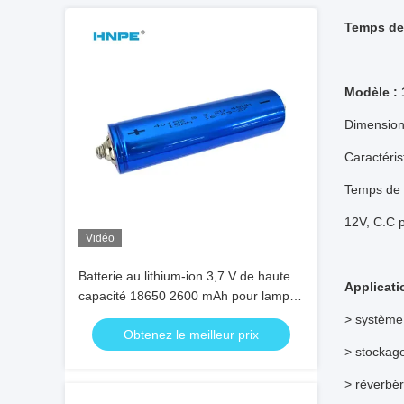
Temps de 
Modèle :
Dimensio
Caractéris
Temps de c
12V, C.C p
Vidéo
Batterie au lithium-ion 3,7 V de haute
Applicati
capacité 18650 2600 mAh pour lampe
de poche -15°C à 55°C
> système 
Obtenez le meilleur prix
> stockage
> réverbèr