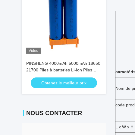
Vidéo
PINSHENG 4000mAh 5000mAh 18650
21700 Piles à batteries Li-Ion Piles
caractéri
électriques rechargeables
Obtenez le meilleur prix
Nom de pr
code prod
NOUS CONTACTER
L x W x H