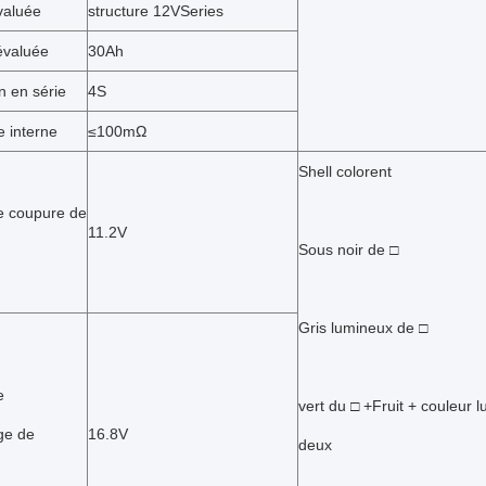
valuée
structure 12VSeries
évaluée
30Ah
n en série
4S
e interne
≤100mΩ
Shell colorent
e coupure de
11.2V
Sous noir de □
Gris lumineux de □
e
vert du □ +Fruit + couleur 
ge de
16.8V
deux