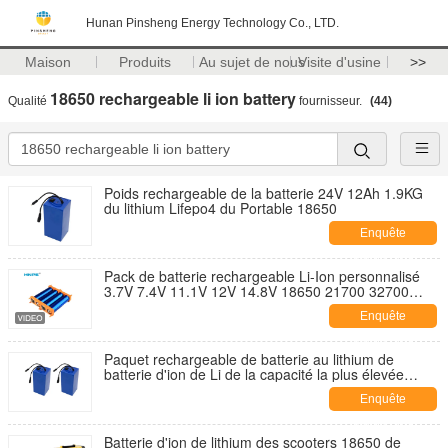
Hunan Pinsheng Energy Technology Co., LTD.
Maison
Produits
Au sujet de nous
Visite d'usine
>>
18650 rechargeable li ion battery
Qualité
fournisseur.
(44)
Poids rechargeable de la batterie 24V 12Ah 1.9KG
du lithium Lifepo4 du Portable 18650
Enquête
maintenant
Pack de batterie rechargeable Li-Ion personnalisé
3.7V 7.4V 11.1V 12V 14.8V 18650 21700 32700
5000mAh Batterie au lithium-ion
Enquête
maintenant
Paquet rechargeable de batterie au lithium de
batterie d'ion de Li de la capacité la plus élevée
18650
Enquête
maintenant
Batterie d'ion de lithium des scooters 18650 de