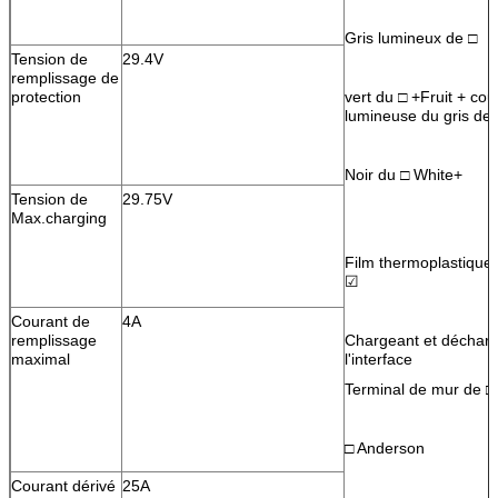
Gris lumineux de □
Tension de
29.4V
remplissage de
protection
vert du □ +Fruit + cou
lumineuse du gris de
Noir du □ White+
Tension de
29.75V
Max.charging
Film thermoplastique 
☑
Courant de
4A
remplissage
Chargeant et déchar
maximal
l'interface
Terminal de mur de □
□ Anderson
Courant dérivé
25A