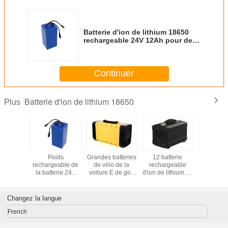
Batterie d'ion de lithium 18650
rechargeable 24V 12Ah pour des
instruments de mesure
Continuer
Batterie d'ion de lithium 18650
Plus
ectrique
Poids
Grandes batteries
12 batterie
Le CE a a
75Ah des
rechargeable de
de vélo de la
rechargeable
18650 vol
es 12 de
la batterie 24V
voiture E de golf
d'ion de lithium de
de la ba
 d'ion de
12Ah 1.9KG du
de la batterie d'ion
volt 18650,
rechargea
 du vélo
lithium Lifepo4 du
de lithium de la
batterie à haute
de lithium
approuvé
Portable 18650
capacité 18650
tension d'ion
vélo élec
Changez la langue
12V 30Ah
d'Eco
French