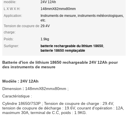
modèle:
24V 12Ah
L X W X H:
148mmX82mmx80mm
Application:
Instruments de mesure, instruments météorologiques,
etc.
Tension de coupure de
29.4V
charge:
Poids:
1.9kg
batterie rechargeable du lithium 18650
Surligner:
,
batterie 18650 remplaçable
Batterie d'ion de lithium 18650 rechargeable 24V 12Ah pour
des instruments de mesure
Modèle : 24V 12Ah
Dimension
:
148mmX82mmx80mm ;
Caractéristique :
Cylindre 18650/7S3P ; Tension de coupure de charge : 29.4V,
tension de coupure de décharge : 19.6V, courant d'opération : 12A,
maximum 30A, terminal de C.C, poids : 1.9KG.