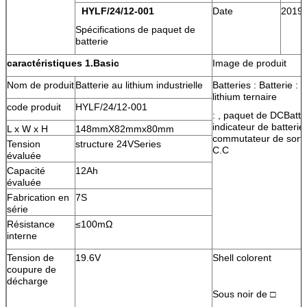
HYLF/24/12-001
Date
2019-
Spécifications de paquet de
batterie
caractéristiques 1.Basic
Image de produit
Nom de produit
Batterie au lithium industrielle
Batteries : Batterie : 
lithium ternaire
code produit
HYLF/24/12-001
: , paquet de DCBatte
indicateur de batterie,
L x W x H
148mmX82mmx80mm
commutateur de sortie
Tension
structure 24VSeries
C.C
évaluée
Capacité
12Ah
évaluée
Fabrication en
7S
série
Résistance
≤100mΩ
interne
Tension de
19.6V
Shell colorent
coupure de
décharge
Sous noir de □