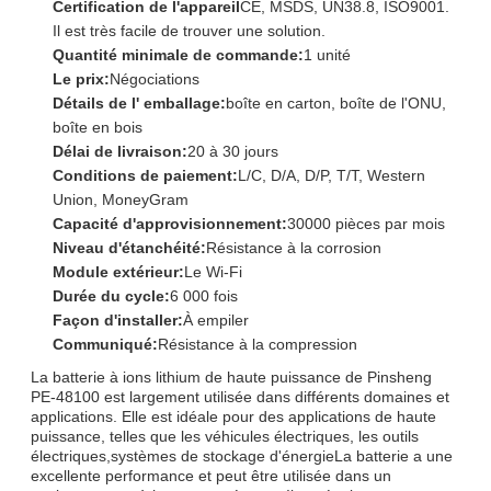
Certification de l'appareil
CE, MSDS, UN38.8, ISO9001.
Il est très facile de trouver une solution.
Quantité minimale de commande:
1 unité
Le prix:
Négociations
Détails de l' emballage:
boîte en carton, boîte de l'ONU,
boîte en bois
Délai de livraison:
20 à 30 jours
Conditions de paiement:
L/C, D/A, D/P, T/T, Western
Union, MoneyGram
Capacité d'approvisionnement:
30000 pièces par mois
Niveau d'étanchéité:
Résistance à la corrosion
Module extérieur:
Le Wi-Fi
Durée du cycle:
6 000 fois
Façon d'installer:
À empiler
Communiqué:
Résistance à la compression
La batterie à ions lithium de haute puissance de Pinsheng
PE-48100 est largement utilisée dans différents domaines et
applications. Elle est idéale pour des applications de haute
puissance, telles que les véhicules électriques, les outils
électriques,systèmes de stockage d'énergieLa batterie a une
excellente performance et peut être utilisée dans un