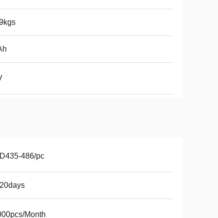
9kgs
Ah
V
D435-486/pc
-20days
000pcs/Month