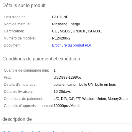
Détails sur le produit
Lieu d'origine:
LA CHINE
Nom de marque:
Pinsheng Energy
Certification:
CE , MSDS , UN38.8 , ISO9001
Numéro de modèle:
PE24200-2
Document:
Brochure du produit PDF
Conditions de paiement et expédition
Quantité de commande min:
1
Prix:
USD988-1298/pc
Détails d'emballage:
boîte en carton, boîte UN, boîte en bois
Délai de livraison:
10-20days
Conditions de paiement:
L/C, D/A, D/P, T/T, Western Union, MoneyGram
Capacité d'approvisionnement:
10000pcs/Month
description de