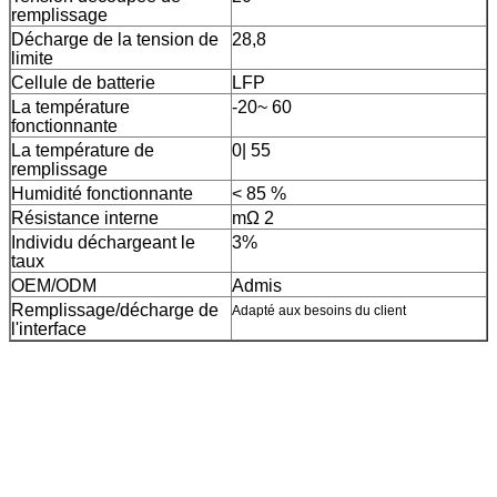
remplissage
Décharge de la tension de
28,8
limite
Cellule de batterie
LFP
La température
-20~ 60
fonctionnante
La température de
0
|
55
remplissage
Humidité fonctionnante
< 85 %
Résistance interne
mΩ 2
Individu déchargeant le
3%
taux
OEM/ODM
Admis
Remplissage/décharge de
Adapté aux besoins du client
l'interface