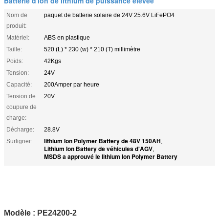
Batterie d'ion de lithium de puissance élevée
Nom de
paquet de batterie solaire de 24V 25.6V LiFePO4
produit:
Matériel:
ABS en plastique
Taille:
520 (L) * 230 (w) * 210 (T) millimètre
Poids:
42Kgs
Tension:
24V
Capacité:
200Amper par heure
Tension de
20V
coupure de
charge:
Décharge:
28.8V
lithium Ion Polymer Battery de 48V 150AH
Surligner:
,
Lithium Ion Battery de véhicules d'AGV
,
MSDS a approuvé le lithium Ion Polymer Battery
Modèle : PE24200-2