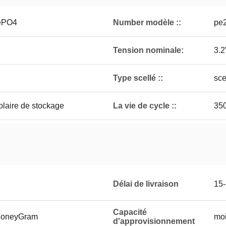
fePO4
Number modèle ::
pe
Tension nominale:
3.
Type scellé ::
sce
olaire de stockage
La vie de cycle ::
35
Délai de livraison
15-
Capacité
 MoneyGram
mo
d'approvisionnement