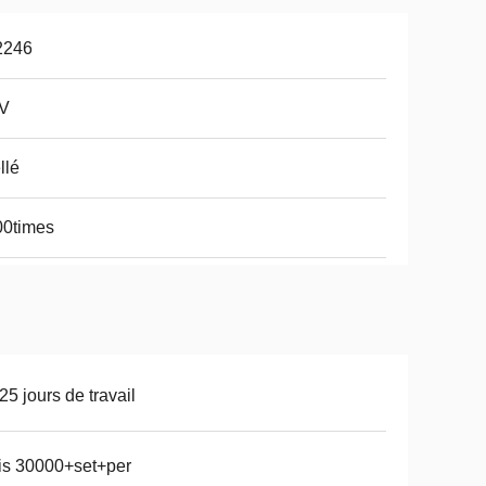
2246
2V
llé
00times
25 jours de travail
is 30000+set+per