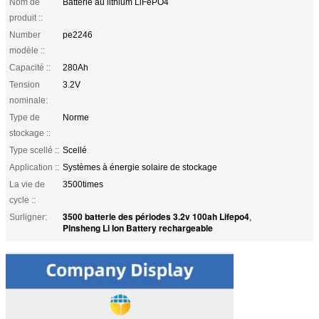
Nom de
Batterie au lithium LiFePO4
produit ::
Number
pe2246
modèle ::
Capacité ::
280Ah
Tension
3.2V
nominale:
Type de
Norme
stockage ::
Type scellé ::
Scellé
Application ::
Systèmes à énergie solaire de stockage
La vie de
3500times
cycle ::
3500 batterie des périodes 3.2v 100ah Lifepo4
Surligner:
,
Pinsheng Li Ion Battery rechargeable