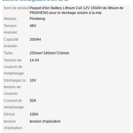
Nom de produit:
Paquet d'Ion Battery Lithium Cell 12V 100AH de lithium de
PINSHENG pour le stockage solaire à la mai
Marque:
Pinsheng
Tension
48V
évaluée:
Capacité
200AH
évaluée:
Taille:
255mm*160mm*216mm
Tension de
14.4V
coupure de
remplissage:
Déchargez la
10V
tension de
coupure:
Courant de
50A
remplissage:
Dérivé:
100A
tension
tension d'opération
d'opération: