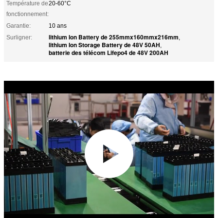
Température de
20-60°C
fonctionnement:
Garantie:
10 ans
lithium Ion Battery de 255mmx160mmx216mm
Surligner:
,
lithium Ion Storage Battery de 48V 50AH
,
batterie des télécom Lifepo4 de 48V 200AH