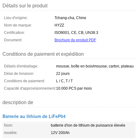
Détails sur le produit
Lieu d'origine:
Tchang-cha, Chine
Nom de marque:
HYZZ
Certification:
ISO9001, CE, CB, UN38.3
Document:
Brochure du produit PDF
Conditions de paiement et expédition
Détails d'emballage:
mousse, boîte en bois/mousse, carton, plateau
Délai de livraison:
22 jours
Conditions de paiement:
L / C, T / T
Capacité d'approvisionnement:
10.000 PCS par mois
description de
Batterie au lithium de LiFeP04
Nom:
batterie d'ion de lithium de puissance élevée
modèle:
12V 200Ah