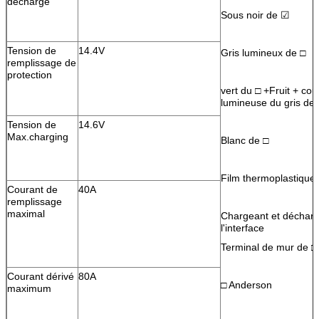
décharge
Sous noir de ☑
Tension de
14.4V
Gris lumineux de □
remplissage de
protection
vert du □ +Fruit + cou
lumineuse du gris de
Tension de
14.6V
Max.charging
Blanc de □
Film thermoplastique 
Courant de
40A
remplissage
maximal
Chargeant et déchar
l'interface
Terminal de mur de □
Courant dérivé
80A
□ Anderson
maximum