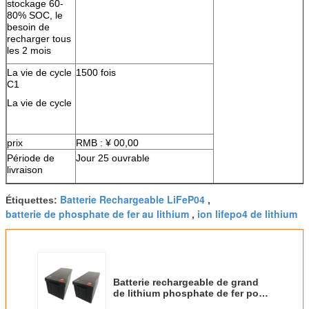
stockage 60-
80% SOC, le
besoin de
recharger tous
les 2 mois
La vie de cycle
1500 fois
C1
La vie de cycle
prix
RMB : ¥ 00,00
Période de
Jour 25 ouvrable
livraison
Batterie Rechargeable LiFeP04
Étiquettes:
,
batterie de phosphate de fer au lithium
ion lifepo4 de lithium
,
Batterie rechargeable de grand
de lithium phosphate de fer pour
la moto électrique