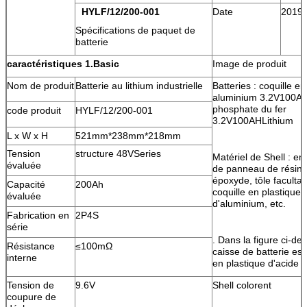
HYLF/12/200-001
Date
2019-
Spécifications de paquet de
batterie
caractéristiques 1.Basic
Image de produit
Nom de produit
Batterie au lithium industrielle
Batteries : coquille en
aluminium 3.2V100A
phosphate du fer
code produit
HYLF/12/200-001
3.2V100AHLithium
L x W x H
521mm*238mm*218mm
Tension
structure 48VSeries
Matériel de Shell : e
évaluée
de panneau de résin
époxyde, tôle facultat
Capacité
200Ah
coquille en plastique, 
évaluée
d'aluminium, etc.
Fabrication en
2P4S
série
. Dans la figure ci-des
Résistance
≤100mΩ
caisse de batterie est
interne
en plastique d'acide 
Tension de
9.6V
Shell colorent
coupure de