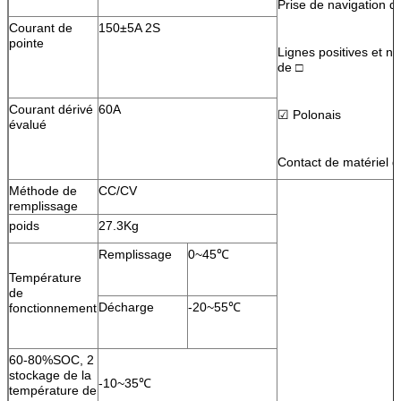
Prise de navigation d
Courant de
150±5A 2S
pointe
Lignes positives et n
de □
Courant dérivé
60A
☑ Polonais
évalué
Contact de matériel d
Méthode de
CC/CV
remplissage
poids
27.3Kg
Remplissage
0~45℃
Température
de
Décharge
-20~55℃
fonctionnement
60-80%SOC, 2
stockage de la
-10~35℃
température de