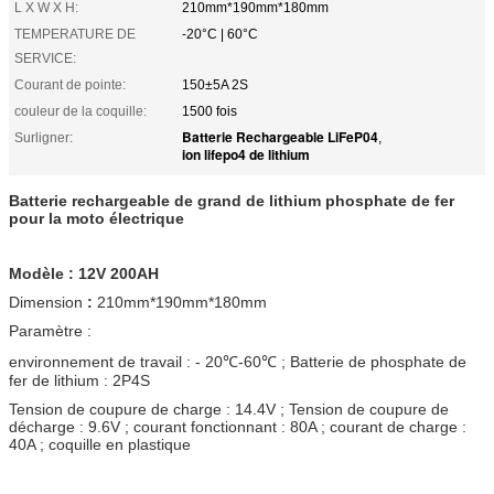
L X W X H:
210mm*190mm*180mm
TEMPERATURE DE
-20°C | 60°C
SERVICE:
Courant de pointe:
150±5A 2S
couleur de la coquille:
1500 fois
Batterie Rechargeable LiFeP04
Surligner:
,
ion lifepo4 de lithium
Batterie rechargeable de grand de lithium phosphate de fer
pour la moto électrique
Modèle : 12V 200AH
Dimension
:
210mm*190mm*180mm
Paramètre :
environnement de travail : - 20℃-60℃ ; Batterie de phosphate de
fer de lithium : 2P4S
Tension de coupure de charge : 14.4V ; Tension de coupure de
décharge : 9.6V ; courant fonctionnant : 80A ; courant de charge :
40A ; coquille en plastique