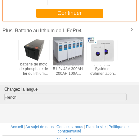
Continuer
Batterie au lithium de LiFeP04
Plus
d'énergie
batterie de moto
Système ESS
Pinsheng
batterie au
 Système
de phosphate de
51.2v 48V 300AH
Système
de 51.2v 
e hors
fer du lithium
200AH 100AH
d'alimentation
de 10 kW
200AH avec la vie
5KWh 10KWh
personnalisé
tterie au
de cycle de 1500
15KWh Stockage
Génération de
 de 48 V
fois
d'énergie
haute tension
Changez la langue
empilable
100Ah LiFePo4
LiFePO4
batterie de
French
stockage
d'énergie solaire
Accueil
|
Au sujet de nous
|
Contactez-nous
|
Plan du site
|
Politique de
confidentialité